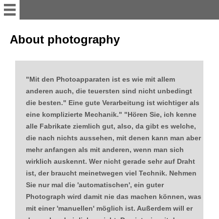
Willkommen
About photography
Portraits I academics
"Mit den Photoapparaten ist es wie mit allem
Portraits II politicians, lawyers
anderen auch, die teuersten sind nicht unbedingt
& representative
die besten." Eine gute Verarbeitung ist wichtiger als
eine komplizierte Mechanik." "Hören Sie, ich kenne
alle Fabrikate ziemlich gut, also, da gibt es welche,
Portraits III creatives & artists
die nach nichts aussehen, mit denen kann man aber
mehr anfangen als mit anderen, wenn man sich
Portraits IV athletes
wirklich auskennt. Wer nicht gerade sehr auf Draht
ist, der braucht meinetwegen viel Technik. Nehmen
Memorial Signs -
Sie nur mal die 'automatischen', ein guter
Erinnerungszeichen, in
Photograph wird damit nie das machen können, was
Munich - M
mit einer 'manuellen' möglich ist. Außerdem will er