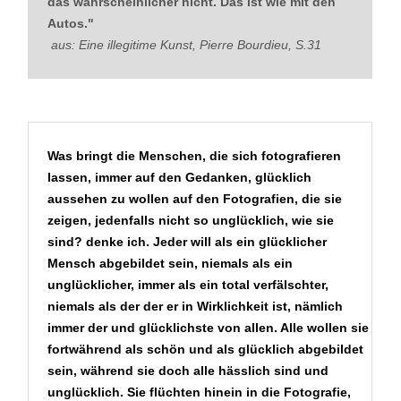
das wahrscheinlicher nicht. Das ist wie mit den
Memorial Signs -
Autos."
Erinnerungszeichen
aus: Eine illegitime Kunst, Pierre Bourdieu, S.31
Künstler-Biographien
Josef Hauzenberger - Oel auf
Leinwand - Auswahl
Was bringt die Menschen, die sich fotografieren
lassen, immer auf den Gedanken, glücklich
aussehen zu wollen auf den Fotografien, die sie
Album für Josef
zeigen, jedenfalls nicht so unglücklich, wie sie
Hauzenberger, 1991 u. 2021
sind? denke ich. Jeder will als ein glücklicher
Mensch abgebildet sein, niemals als ein
final works - Academy of Fine
unglücklicher, immer als ein total verfälschter,
Arts Munich 2016
niemals als der der er in Wirklichkeit ist, nämlich
immer der und glücklichste von allen. Alle wollen sie
p r o z e s s e
fortwährend als schön und als glücklich abgebildet
sein, während sie doch alle hässlich sind und
unglücklich. Sie flüchten hinein in die Fotografie,
Veröffentlichungen in Schrift