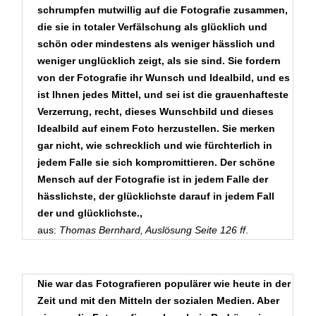
und Bild, Auswahl:
schrumpfen mutwillig auf die Fotografie zusammen,
die sie in totaler Verfälschung als glücklich und
schön oder mindestens als weniger hässlich und
Impressum
weniger unglücklich zeigt, als sie sind. Sie fordern
von der Fotografie ihr Wunsch und Idealbild, und es
Linkliste
ist Ihnen jedes Mittel, und sei ist die grauenhafteste
Verzerrung, recht, dieses Wunschbild und dieses
Idealbild auf einem Foto herzustellen. Sie merken
Gästebuch
gar nicht, wie schrecklich und wie fürchterlich in
jedem Falle sie sich kompromittieren. Der schöne
Kontakt
Mensch auf der Fotografie ist in jedem Falle der
hässlichste, der glücklichste darauf in jedem Fall
MOVES - performances -
der und glücklichste.,
dance & theater
aus:
Thomas Bernhard, Auslösung Seite 126 ff
.
Vita Actvia - Shadows of the
Past
Nie war das Fotografieren populärer wie heute in der
Zeit und mit den Mitteln der sozialen Medien. Aber