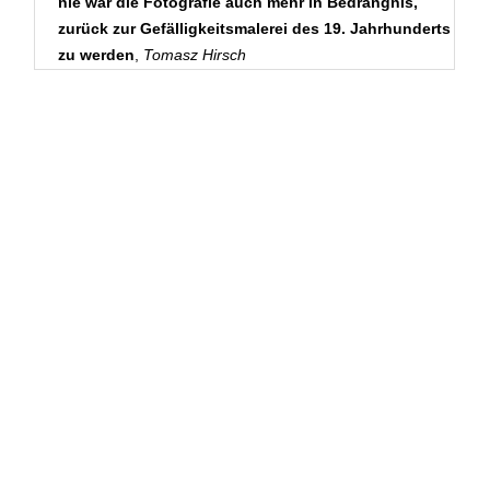
nie war die Fotografie auch mehr in Bedrängnis,
d a n c e & t h e a t r e
zurück zur Gefälligkeitsmalerei des 19. Jahrhunderts
zu werden
,
Tomasz Hirsch
artistic cooperations
About photography
Index - Photography
Mariam Krichmar
The Munich Demjanjuk Trial -
A review in pictures
Heritage of the US
occupation forces in Munich
194