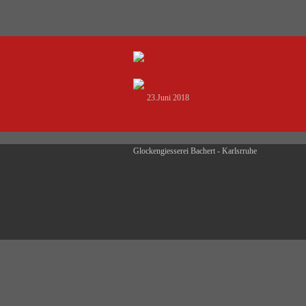
23.Juni 2018
Glockengiesserei Bachert - Karlsrruhe