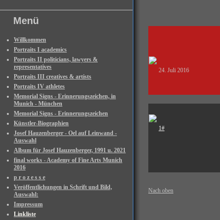
Menü
Willkommen
Portraits I academics
Portraits II politicians, lawyers &
representatives
24. Juli 2016
Portraits III creatives & artists
Portraits IV athletes
Memorial Signs - Erinnerungszeichen, in
Munich - München
Memorial Signs - Erinnerungszeichen
Künstler-Biographien
1#
Josef Hauzenberger - Oel auf Leinwand -
Auswahl
Album für Josef Hauzenberger, 1991 u. 2021
final works - Academy of Fine Arts Munich
2016
p r o z e s s e
Veröffentlichungen in Schrift und Bild,
Nach oben
Auswahl:
Impressum
Linkliste