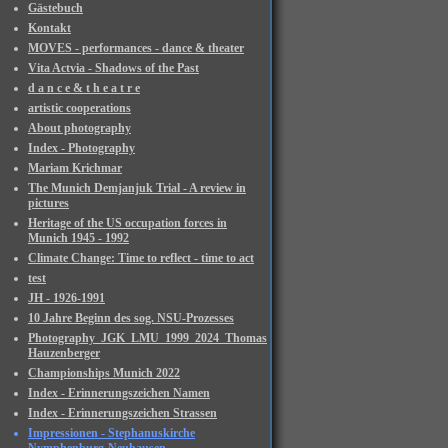
Gästebuch
Kontakt
MOVES - performances - dance & theater
Vita Actvia - Shadows of the Past
d a n c e & t h e a t r e
artistic cooperations
About photography
Index - Photography
Mariam Krichmar
The Munich Demjanjuk Trial - A review in
pictures
Heritage of the US occupation forces in
Munich 1945 - 1992
Climate Change: Time to reflect - time to act
test
JH - 1926-1991
10 Jahre Beginn des sog. NSU-Prozesses
Photography_JGK_LMU_1999_2024_Thomas
Hauzenberger
Championships Munich 2022
Index - Erinnerungszeichen Namen
Index - Erinnerungszeichen Strassen
Impressionen - Stephanuskirche