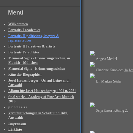
Menü
Willkommen
Portraits I academics
Portraits II politicians, lawyers &
representatives
Portraits III creatives & artists
Portraits IV athletes
Memorial Signs - Erinnerungszeichen, in
Angela Merkel
Munich - München
Memorial Signs - Erinnerungszeichen
Charlotte Knobloch
1a
1co
Künstler-Biographien
Josef Hauzenberger - Oel auf Leinwand -
Dr. Markus Söder
Auswahl
Album für Josef Hauzenberger, 1991 u. 2021
final works - Academy of Fine Arts Munich
2016
p r o z e s s e
Seija Knorr-Köning
2c
Veröffentlichungen in Schrift und Bild,
Auswahl:
Impressum
Linkliste