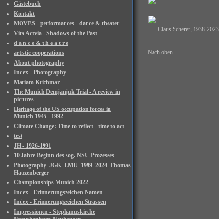
Gästebuch
Kontakt
MOVES - performances - dance & theater
Claus Scherer, 1938-2023
Vita Actvia - Shadows of the Past
d a n c e & t h e a t r e
Nach oben
artistic cooperations
About photography
Index - Photography
Mariam Krichmar
The Munich Demjanjuk Trial - A review in
pictures
Heritage of the US occupation forces in
Munich 1945 - 1992
Climate Change: Time to reflect - time to act
test
JH - 1926-1991
10 Jahre Beginn des sog. NSU-Prozesses
Photography_JGK_LMU_1999_2024_Thomas
Hauzenberger
Championships Munich 2022
Index - Erinnerungszeichen Namen
Index - Erinnerungszeichen Strassen
Impressionen - Stephanuskirche