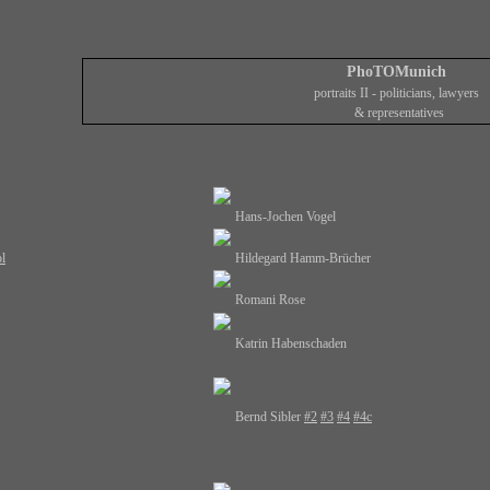
PhoTOMunich
portraits II - politicians, lawyers
&
representatives
Hans-Jochen Vogel
l
Hildegard Hamm-Brücher
Romani Rose
Katrin Habenschaden
Bernd Sibler
#2
#3
#4
#4c