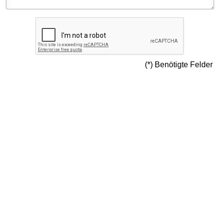
Memorial Signs -
Erinnerungszeichen
Künstler-Biographien
(*)
Benötigte Felder
Josef Hauzenberger - Oel auf
Leinwand - Auswahl
Album für Josef
Hauzenberger, 1991 u. 2021
final works - Academy of Fine
Arts Munich 2016
p r o z e s s e
Veröffentlichungen in Schrift