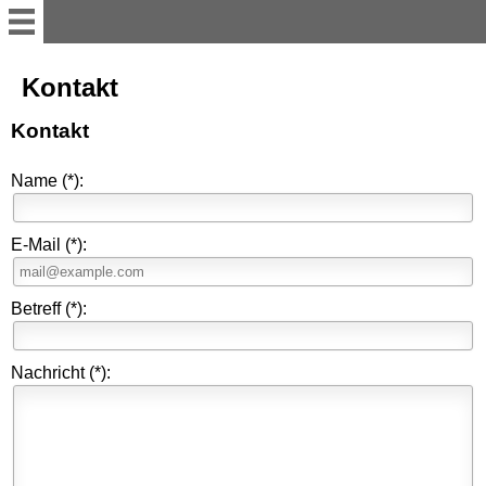
Willkommen
Kontakt
Kontakt
Portraits I academics
Name
(*)
:
Portraits II politicians, lawyers
& representative
E-Mail
(*)
:
Portraits III creatives & artists
Betreff
(*)
:
Portraits IV athletes
Nachricht
(*)
:
Memorial Signs -
Erinnerungszeichen, in
Munich - M