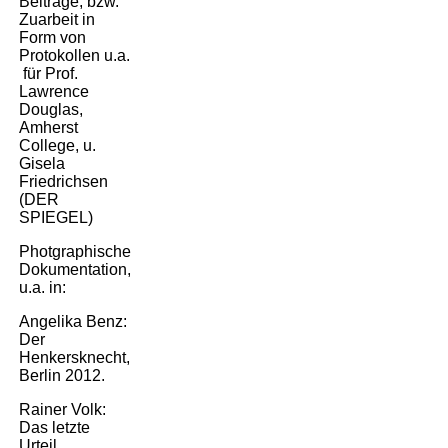
Beiträge, bzw.
Zuarbeit in
Memorial Signs -
Form von
Erinnerungszeichen
Protokollen u.a.
für Prof.
Lawrence
Künstler-Biographien
Douglas,
Amherst
College, u.
Josef Hauzenberger - Oel auf
Gisela
Leinwand - Auswahl
Friedrichsen
(DER
SPIEGEL)
Album für Josef
Hauzenberger, 1991 u. 2021
Photgraphische
Dokumentation,
u.a. in:
final works - Academy of Fine
Angelika Benz:
Arts Munich 2016
Der
Henkersknecht,
Berlin 2012.
p r o z e s s e
Rainer Volk:
Das letzte
Veröffentlichungen in Schrift
Urteil.