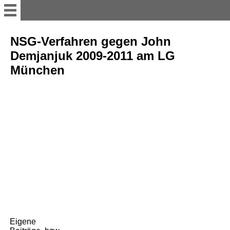
Willkommen
NSG-Verfahren gegen John
Demjanjuk 2009-2011 am LG
Portraits I academics
München
Portraits II politicians, lawyers
& representative
Portraits III creatives & artists
Portraits IV athletes
Memorial Signs -
Erinnerungszeichen, in
Munich - M
Eigene