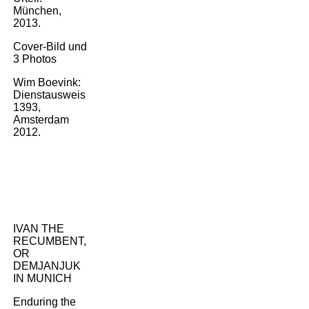
und Bild, Auswahl:
München,
2013.
Cover-Bild und
Impressum
3 Photos
Wim Boevink:
Linkliste
Dienstausweis
1393,
Amsterdam
Gästebuch
2012.
Kontakt
MOVES - performances -
dance & theater
IVAN THE
RECUMBENT,
OR
Vita Actvia - Shadows of the
DEMJANJUK
Past
IN MUNICH
Enduring the