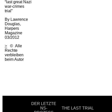
d a n c e & t h e a t r e
“last great Nazi
war-crimes
trial”
artistic cooperations
By Lawrence
Douglas,
Harpers
About photography
Magazine
03/2012
Index - Photography
>
© Alle
Rechte
verbleiben
beim Autor
Mariam Krichmar
The Munich Demjanjuk Trial -
A review in pictures
Heritage of the US
occupation forces in Munich
194
DER LETZTE
NS-
THE LAST TRIAL