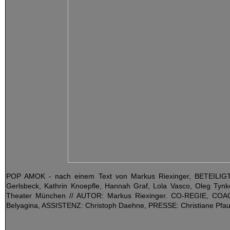
POP AMOK - nach einem Text von Markus Riexinger, BETEILI
Gerlsbeck, Kathrin Knoepfle, Hannah Graf, Lola Vasco, Oleg Tyn
Theater München // AUTOR: Markus Riexinger. CO-REGIE, COA
Belyagina, ASSISTENZ: Christoph Daehne, PRESSE: Christiane 