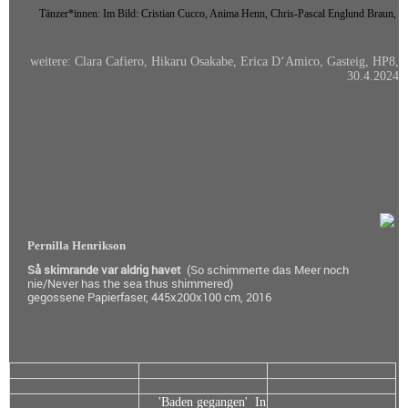
Tänzer*innen: Im Bild: Cristian Cucco, Anima Henn, Chris-Pascal Englund Braun,
Memorial Signs -
Erinnerungszeichen
weitere: Clara Cafiero, Hikaru Osakabe, Erica D‘Amico, Gasteig, HP8,
30.4.2024
Künstler-Biographien
Josef Hauzenberger - Oel auf
Leinwand - Auswahl
Album für Josef
Hauzenberger, 1991 u. 2021
Pernilla Henrikson
Så skimrande var aldrig havet
(So schimmerte das Meer noch
final works - Academy of Fine
nie/Never has the sea thus shimmered)
gegossene Papierfaser, 445x200x100 cm, 2016
Arts Munich 2016
p r o z e s s e
Veröffentlichungen in Schrift
'Baden gegangen' In