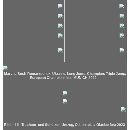
d a n c e & t h e a t r e
artistic cooperations
About photography
Index - Photography
Mariam Krichmar
Maryna Bech-Romantschuk, Ukraine, Long Jump, Champion: Triple Jump,
European Championships MUNICH 2022
The Munich Demjanjuk Trial -
A review in pictures
Heritage of the US
occupation forces in Munich
194
Bilder I-II - Trachten- und Schützen-Umzug, Odeonsplatz Oktoberfest 2023