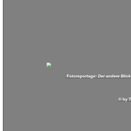
Fotoreportage:
Der andere Blic
© by T