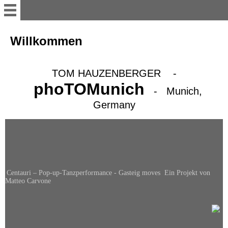
Willkommen
Willkommen
Portraits I academics
TOM HAUZENBERGER -
phoTOMunich
- Munich,
Portraits II politicians, lawyers
& representative
Germany
Portraits III creatives & artists
Portraits IV athletes
Centauri – Pop-up-Tanzperformance - Gasteig moves Ein Projekt von
Matteo Carvone
Memorial Signs -
Erinnerungszeichen, in
Munich - M