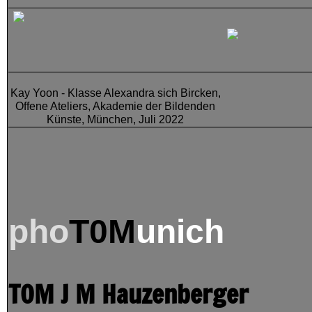
Gegen den Strom Josef
Hauzenberger - 1926 - 1991
Hauzenberger, Josef -
Kay Yoon - Klasse Alexandra sich Bircken,
Kunstmaler
Offene Ateliers, Akademie der Bildenden
Künste, München, Juli 2022
JH
Memorial Signs in Munich -
Engagement
pho
T0M
unich
Josef Hauzenberger - Bio &
Pics
TOM J M Hauzenberger
Josef Hauzenberger - seine
Kunst - ein Wieder-Sehe