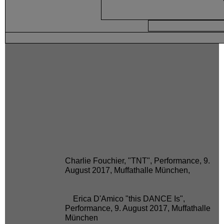
Charlie Fouchier, "TNT", Performance, 9.
August 2017, Muffathalle München,
Erica D'Amico "this DANCE Is",
Performance, 9. August 2017, Muffathalle
München