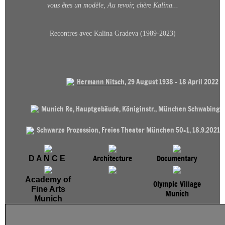
vous êtes un modèle, Au revoir, chère Kalina...
Index - Erinnerungszeichen
Strassen
Recontres avec Kalina Gradeva (1989-2023)
Impressionen -
Stephanuskirche
Nymphenburg-Neuhaus
Hermann Nitsch
, 29 August 1938 - 18 April 2022
Munich Re, Hauptgebäude, Königinstr., München Schwabing
AdBK MUNICH
Schwarze Prozession, Freies Theater München 50+1, 18.9.2021
Erinnerungszeichen Liste
Heros
Architecture
Documentary
D A N C E
Portraits Photography © Tom
Academy of
Olympic Village
Hauzenberger
Fine Arts
Munich
Munich
Schloss Elmau - Schönheit
und Debatte mit Jürgen H