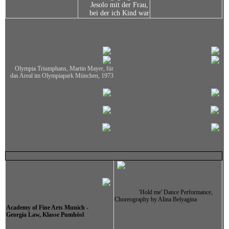
Jesolo mit der Frau,
und Bild, Auswahl:
bei der ich Kind war
Impressum
Linkliste
Olympia Triumphans, Martin Mayer, für
das Areal im Olympiapark München, 1973
Gästebuch
Kontakt
MOVES - performances -
dance & theater
'Hold me' Dance Performance,
Vita Actvia - Shadows of the
Choreography by Alina Belyagina
Past
Academy of Fine Arts Munich -
Georgia
Law, Klasse Pumhösl