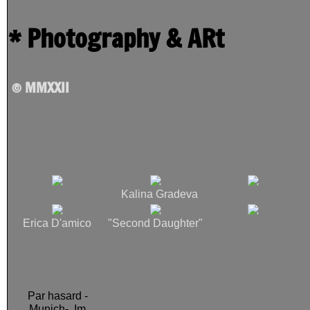
* Photography & ARt
AdBK 2026 Diplom -
Ausstellung
© MMXXII
Steph_photos_thomas_h_
Kalina Gradeva
Erica D'amico
"Second Daughter"
Par hasard -
Munich- Im