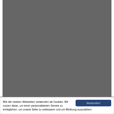
Wie die meisten Webseiten verwenden wir Cookies. Wir
Verstanden!
Former Sovjetic Prisoners and other Victims of the Nazi-Concentration-Camp Dachau in
nutzen diese, um einen personalisierten Service zu
Forces of the U.S. Army, April 29 1945
ermöglichen, um unsere Seite zu verbessern und um Werbung auszuliefern.