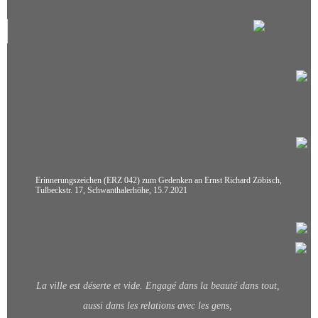
Climate Change: Time to
reflect - time to act
test
JH - 1926-1991
10 Jahre Beginn des sog.
NSU-Prozesses
Erinnerungszeichen (ERZ 042) zum Gedenken an Ernst Richard Zöbisch,
Tulbeckstr. 17, Schwanthalerhöhe, 15.7.2021
Photography_JGK_LMU_1999_2024_Thomas
Hauzenberger
Championships Munich 2022
La ville est déserte et vide. Engagé dans la beauté dans tout,
Index - Erinnerungszeichen
aussi dans les relations avec les gens,
Namen